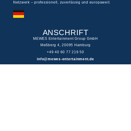
Netzwerk – professionell, zuverlässig und europaweit.
ANSCHRIFT
MEWES Entertainment Group GmbH
Meßberg 4, 20095 Hamburg
+49 40 60 77 219 50
info@mewes-entertainment.de
LINKS
Impressum
Cookie Disclaimer
Haftungsausschluss
Datenschutz
Jugendschutz
© 2026 MEWES Entertainment Group GmbH