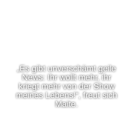
„Es gibt unverschämt geile
News: Ihr wollt mehr, ihr
kriegt mehr von der Show
meines Lebens!“, freut sich
Maite.
29/06/2026