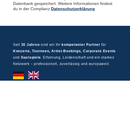
Datenbank gespeichert. Weitere Informationen findest
du in der Complianz
Datenschutzerklärung
.
Seit
30 Jahren
sind wir Ihr
kompetenter Partner
für
Konzerte, Tourneen, Artist-Bookings, Corporate Events
und
Gastspiele
. Erfahrung, Leidenschaft und ein starkes
Netzwerk – professionell, zuverlässig und europaweit.
ANSCHRIFT
MEWES Entertainment Group GmbH
Meßberg 4, 20095 Hamburg
+49 40 60 77 219 50
info@mewes-entertainment.de