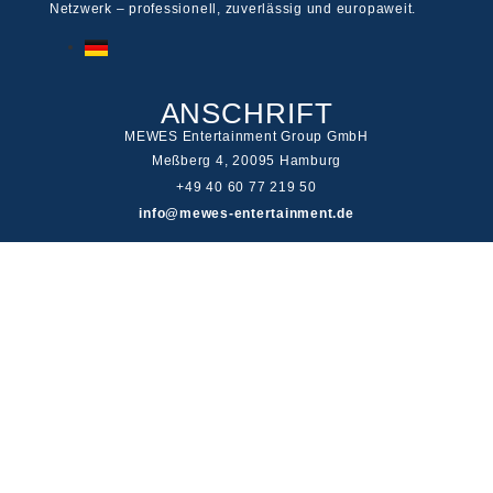
Netzwerk – professionell, zuverlässig und europaweit.
ANSCHRIFT
MEWES Entertainment Group GmbH
Meßberg 4, 20095 Hamburg
+49 40 60 77 219 50
info@mewes-entertainment.de
LINKS
Impressum
Cookie Disclaimer
Haftungsausschluss
Datenschutz
Jugendschutz
© 2026 MEWES Entertainment Group GmbH