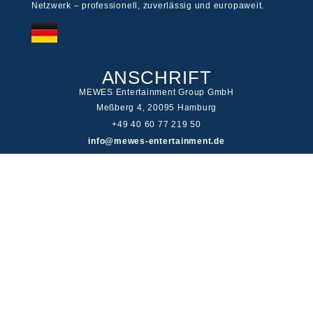
Netzwerk – professionell, zuverlässig und europaweit.
ANSCHRIFT
MEWES Entertainment Group GmbH
Meßberg 4, 20095 Hamburg
+49 40 60 77 219 50
info@mewes-entertainment.de
LINKS
Impressum
Cookie Disclaimer
Haftungsausschluss
Datenschutz
Jugendschutz
© 2026 MEWES Entertainment Group GmbH