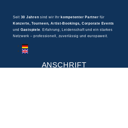
Seit
30 Jahren
sind wir Ihr
kompetenter Partner
für
Konzerte, Tourneen, Artist-Bookings, Corporate Events
und
Gastspiele
. Erfahrung, Leidenschaft und ein starkes
Netzwerk – professionell, zuverlässig und europaweit.
ANSCHRIFT
MEWES Entertainment Group GmbH
Meßberg 4, 20095 Hamburg
+49 40 60 77 219 50
info@mewes-entertainment.de
LINKS
Impressum
Cookie Disclaimer
Haftungsausschluss
Datenschutz