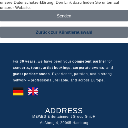
unsere Datenschutzerklärung. Den Link dazu finden Sie unten auf
unserer Website.
Senden
Zurück zur Künstlerauswahl
For
30 years
, we have been your
competent partner
for
concerts, tours, artist bookings, corporate events
, and
guest performances
. Experience, passion, and a strong
network – professional, reliable, and across Europe.
ADDRESS
MEWES Entertainment Group GmbH
Meßberg 4, 20095 Hamburg